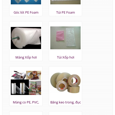
Góc lót PE Foam
Túi PE Foam
Màng Xốp hơi
Túi Xốp hơi
Màng co PE, PVC,
Băng keo trong, đục
POF...
...